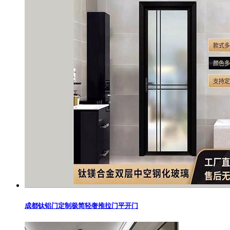
成都钛铝门定制极简轻奢推拉门平开门