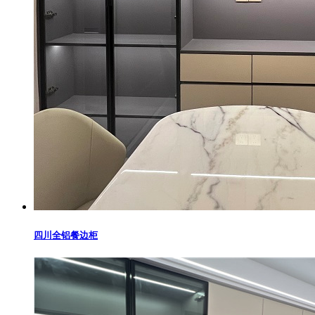
四川全铝餐边柜