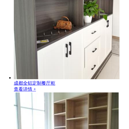
成都全铝定制餐厅柜
查看详情 +