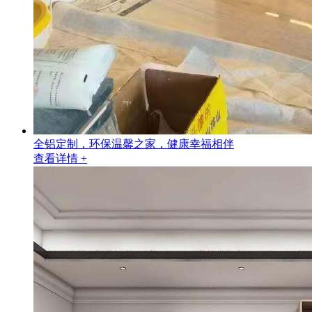
全铝定制，环保温馨之家，健康幸福相伴
查看详情 +