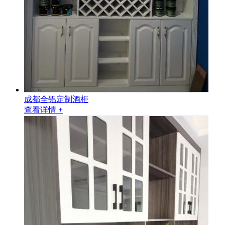
成都全铝定制酒柜
查看详情 +