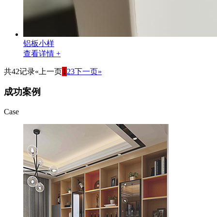
铝板小样
查看详情 +
共42记录
«上一页
1
2
3
下一页»
成功案例
Case