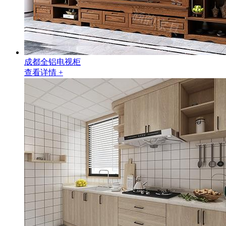
成都全铝电视柜
查看详情 +