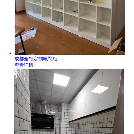
成都全铝定制电视柜
查看详情 +