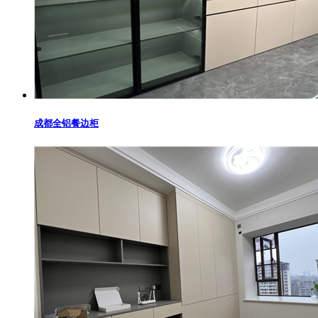
成都全铝餐边柜