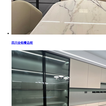
四川全铝餐边柜