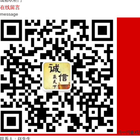
成都衣柜门
在线留言
message
扫一扫更精
联系人：赵先生