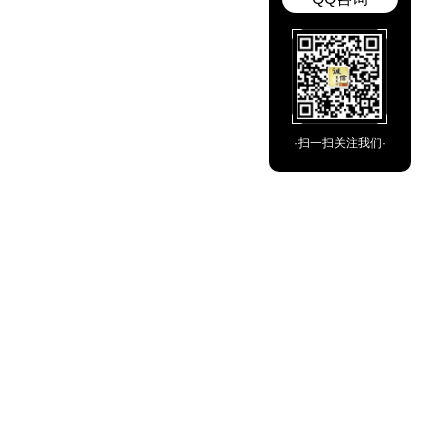
·扫一扫关注我们·