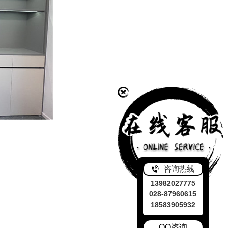
咨询热线
13982027775
028-87960615
18583905932
QQ咨询