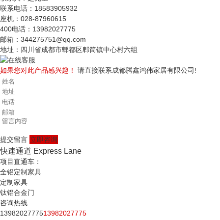
联系电话：18583905932
座机：028-87960615
400电话：13982027775
邮箱：344275751@qq.com
地址：四川省成都市郫都区郫筒镇中心村六组
如果您对此产品感兴趣！
请直接联系成都腾鑫鸿伟家居有限公司!
提交留言
立即咨询
快速通道 Express Lane
项目直通车：
全铝定制家具
定制家具
钛铝合金门
咨询热线
13982027775
13982027775