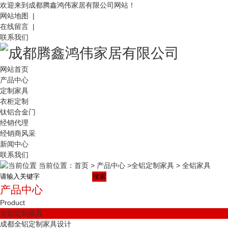
欢迎来到成都腾鑫鸿伟家居有限公司网站！
网站地图 |
在线留言 |
联系我们
网站首页
产品中心
定制家具
衣柜定制
钛铝合金门
经销代理
经销商风采
新闻中心
联系我们
当前位置：
首页
>
产品中心
>
全铝定制家具
>
全铝家具
搜索
产品中心
Product
全铝定制家具
成都全铝定制家具设计