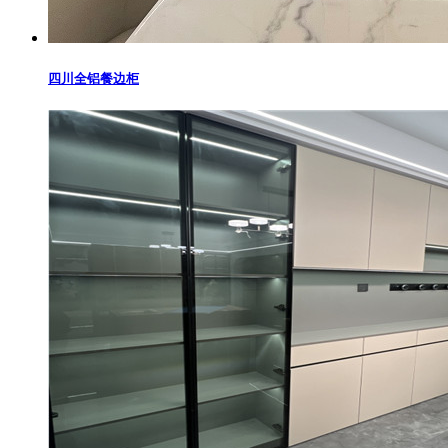
四川全铝餐边柜