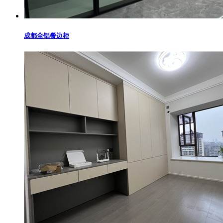
成都全铝餐边柜