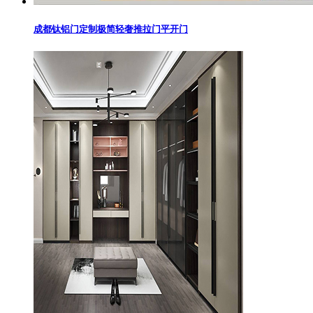
成都钛铝门定制极简轻奢推拉门平开门