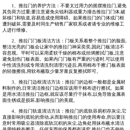
1、推拉门的养护方法：不要太过用力的摇摆推拉门,避免
其负荷力过重;要注意避免尖锐利器或重力撞击推拉门门体,破
坏移门和轨道,容易造成使用障碍。如果推拉门的门体或门框
遭到破坏,需要及时同生产销售厂家联系或者请专业的维修工
人进行维修。
2、推拉门门板清洁方法：门板关系着整个推拉门的脸面,
整洁光亮的门板会让家中的推拉门神采奕奕,因此门板清洁不
容忽视。平时可以采用柔软干燥的棉布或丝绸擦拭门板,注意
避免划伤门板表面。如果内门门板有严重的污迹时,可以使用
中性清洗剂或专用清洗剂清理污迹后,再用棉布干擦;门板表面
的轻微擦痕,用软布蘸取少量牙膏反复擦拭即可。
3、推拉门边框清洁方法：推拉门的边框一般都是金属材
料制作的,日常清洁推拉门边框应该用干棉布进行擦拭。如果
是用水清洁推拉门边框,就应该尽量拧干抹布,以免导致金属表
面生锈或是损坏,影响推拉门的美观。
4、推拉门轨道清洁方法：推拉门的底轨容易积存灰尘,它
直接影响到底轮的滑动,从而影响推拉门的使用寿命,所以要注
意时常用吸尘器清除底轨沉积的灰尘,边角处用抹布蘸水清洁
并用纯棉布擦干。任何东西的保养都有讲究,推拉门也不例外,