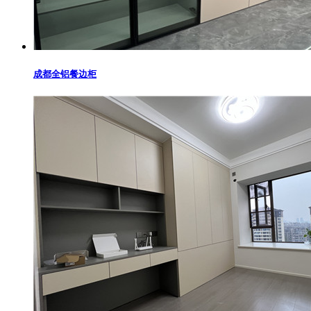
成都全铝餐边柜