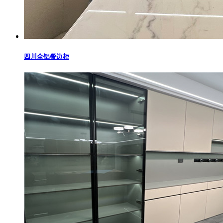
四川全铝餐边柜