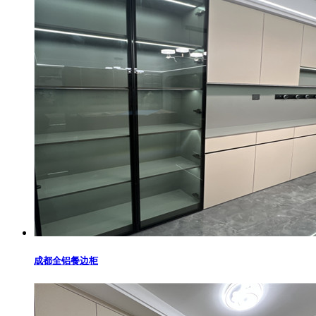
成都全铝餐边柜