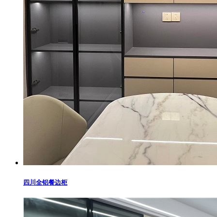
四川全铝餐边柜