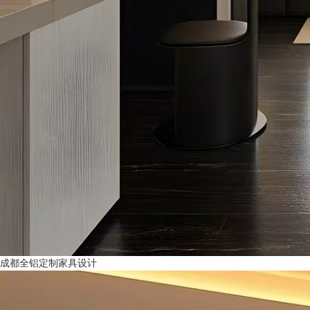
成都全铝定制家具设计