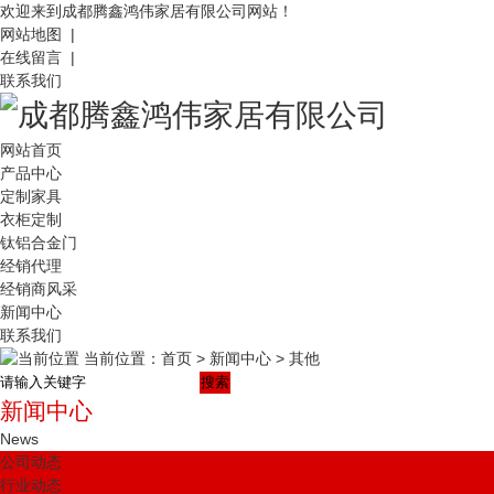
欢迎来到成都腾鑫鸿伟家居有限公司网站！
网站地图 |
在线留言 |
联系我们
网站首页
产品中心
定制家具
衣柜定制
钛铝合金门
经销代理
经销商风采
新闻中心
联系我们
当前位置：
首页
>
新闻中心
>
其他
搜索
新闻中心
News
公司动态
行业动态