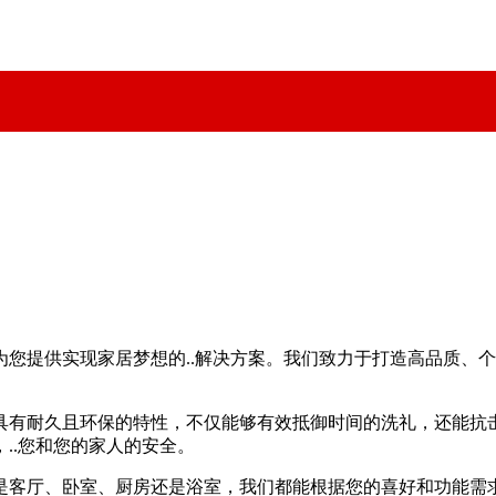
为您提供实现家居梦想的..解决方案。我们致力于打造高品质、
具有耐久且环保的特性，不仅能够有效抵御时间的洗礼，还能抗
..您和您的家人的安全。
是客厅、卧室、厨房还是浴室，我们都能根据您的喜好和功能需