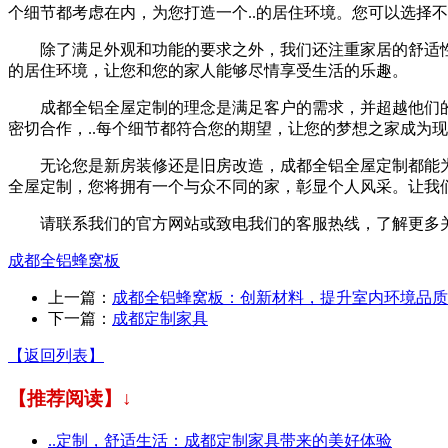
个细节都考虑在内，为您打造一个..的居住环境。您可以选择
除了满足外观和功能的要求之外，我们还注重家居的舒适性
的居住环境，让您和您的家人能够尽情享受生活的乐趣。
成都全铝全屋定制的理念是满足客户的需求，并超越他们
密切合作，..每个细节都符合您的期望，让您的梦想之家成为
无论您是新房装修还是旧房改造，成都全铝全屋定制都能
全屋定制，您将拥有一个与众不同的家，彰显个人风采。让我
请联系我们的官方网站或致电我们的客服热线，了解更多
成都全铝蜂窝板
上一篇：
成都全铝蜂窝板：创新材料，提升室内环境品质
下一篇：
成都定制家具
【返回列表】
【推荐阅读】↓
..定制，舒适生活：成都定制家具带来的美好体验