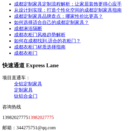
成都定制家具定制流程解析：让家居装饰更得心应手
从设计到实现：打造个性化空间的成都定制家具指南
成都定制家具品牌盘点：哪家性价比更高？
如何选择适合自己的成都定制家具？
成都淋浴隔断
成都衣柜门风格趋势解析
如何在成都找到.适合的衣柜门？
成都衣柜门材质选择指南
成都衣柜门
快速通道 Express Lane
项目直通车：
全铝定制家具
定制家具
钛铝合金门
咨询热线
13982027775
13982027775
邮箱：344275751@qq.com