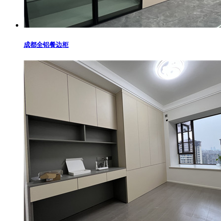
成都全铝餐边柜