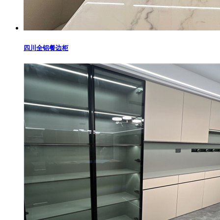
四川全铝餐边柜