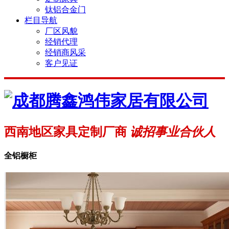
钛铝合金门
栏目导航
厂区风貌
经销代理
经销商风采
客户见证
西南地区家具定制厂商
诚招事业合伙人
全铝橱柜