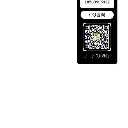
18583905932
QQ咨询
·扫一扫关注我们·