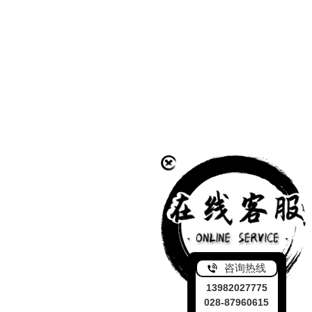
咨询热线
13982027775
028-87960615