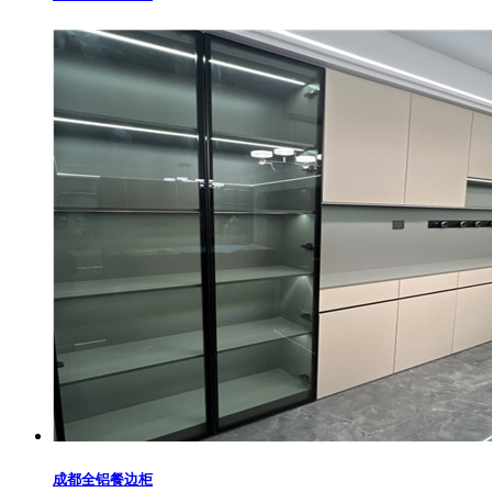
成都全铝餐边柜