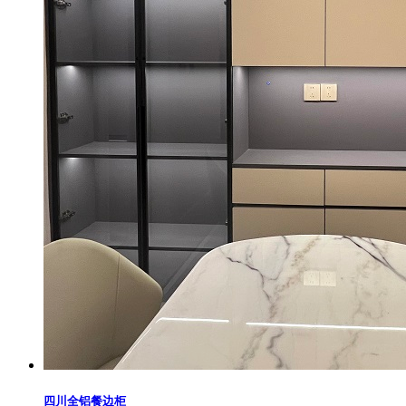
四川全铝餐边柜