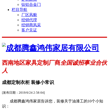
钛铝合金门
栏目导航
厂区风貌
经销代理
经销商风采
客户见证
西南地区家具定制厂商
全国诚招事业合伙
人
成都定制衣柜 装修小常识
[发布日期：2019/6/24 2:58:04]
成都腾鑫鸿伟家居告诉您，装修关于油漆工的10个小知
识：