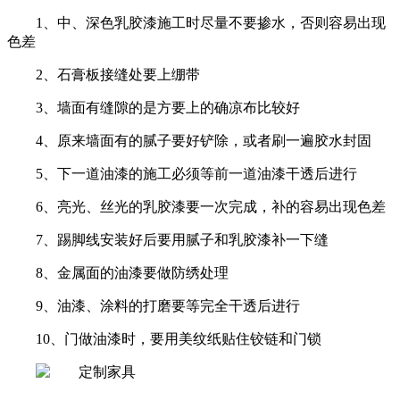
1、中、深色乳胶漆施工时尽量不要掺水，否则容易出现
色差
2、石膏板接缝处要上绷带
3、墙面有缝隙的是方要上的确凉布比较好
4、原来墙面有的腻子要
好铲除，或者刷一遍胶水封固
5、下一道油漆的施工必须等前一道油漆干透后进行
6、亮光、丝光的乳胶漆要一次完成，补的容易出现色差
7、踢脚线安装好后要用腻子和乳胶漆补一下缝
8、金属面的油漆要做防绣处理
9、油漆、涂料的打磨要等完全干透后进行
10、门做油漆时，要用美纹纸贴住铰链和门锁