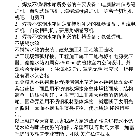
1、焊接不锈钢水箱所务必的主要设备：电脑脉冲信号缝
焊机，自动式滚筋机，螺帽螺母点焊机，等离子切割机
机吧，电剪刀；
2、焊接不锈钢水箱固定支架所务必的机器设备，直流电
焊机，自动切割机，要用角钢卷弯机；
3、焊接不锈钢水箱所务必的机器设备：氩弧焊机。
不锈钢水箱
不锈钢水箱的安装，建筑施工和工程竣工验收：
焊工现场氩弧焊接。工程施工施工工地有标准电源变压
器。储储水箱四周有≥500mm的检修室内空间设计。外
观检验无锈蚀，：注满水2-3h，罩壳无明 显变形，焊接
沒有漏水为合格。
五金模具不锈钢板材焊接储储水箱选用不锈钢板五金模
具出筋板，而且用不锈钢板焊接条整体焊接而成，结构
简单，抗压强度好，可生产加工非常大容量的储储水
箱。因罩壳选用不锈钢板材整体焊接，就遮断了太阳光
的照射，因而不易滋生藻类植物。使水质始 终维持整
洁。
以上就是今天常量元素我给大家造成的相关焊接式不锈
钢水箱有哪些优势的详解，希望可以 帮助到大家，如需
把握很多相关专业技能，可以 关注私信我哦