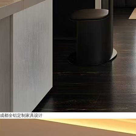
成都全铝定制家具设计