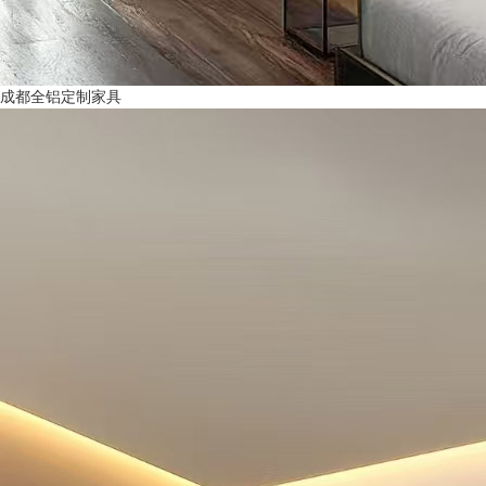
成都全铝定制家具