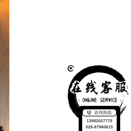
咨询热线
13982027775
028-87960615