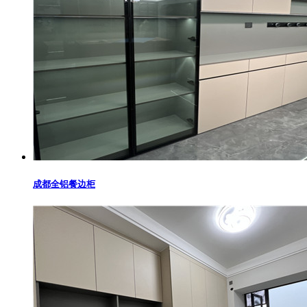
成都全铝餐边柜