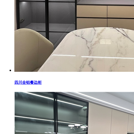
四川全铝餐边柜