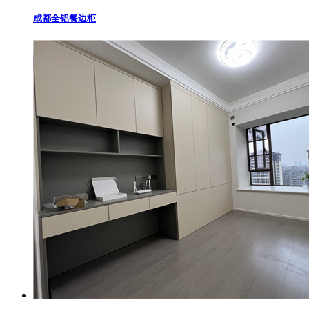
成都全铝餐边柜