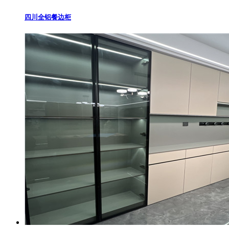
四川全铝餐边柜