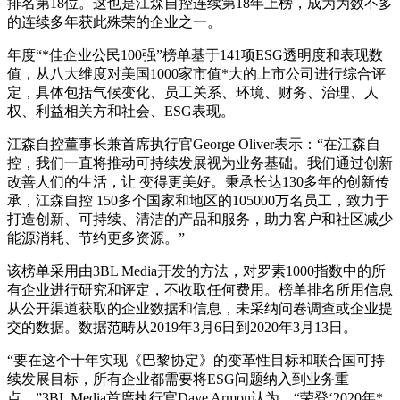
排名第18位。这也是江森自控连续第18年上榜，成为为数不多
的连续多年获此殊荣的企业之一。
年度“*佳企业公民100强”榜单基于141项ESG透明度和表现数
值，从八大维度对美国1000家市值*大的上市公司进行综合评
定，具体包括气候变化、员工关系、环境、财务、治理、人
权、利益相关方和社会、ESG表现。
江森自控董事长兼首席执行官George Oliver表示：“在江森自
控，我们一直将推动可持续发展视为业务基础。我们通过创新
改善人们的生活，让 变得更美好。秉承长达130多年的创新传
承，江森自控 150多个国家和地区的105000万名员工，致力于
打造创新、可持续、清洁的产品和服务，助力客户和社区减少
能源消耗、节约更多资源。”
该榜单采用由3BL Media开发的方法，对罗素1000指数中的所
有企业进行研究和评定，不收取任何费用。榜单排名所用信息
从公开渠道获取的企业数据和信息，未采纳问卷调查或企业提
交的数据。数据范畴从2019年3月6日到2020年3月13日。
“要在这个十年实现《巴黎协定》的变革性目标和联合国可持
续发展目标，所有企业都需要将ESG问题纳入到业务重
点。”3BL Media首席执行官Dave Armon认为，“荣登‘2020年*