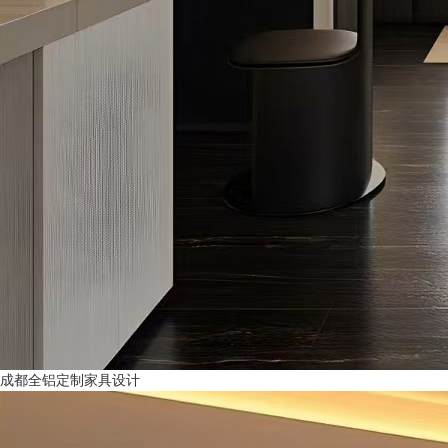
成都全铝定制家具设计