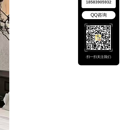
18583905932
QQ咨询
·扫一扫关注我们·