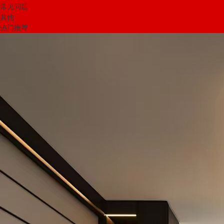
常见问题
其他
热门推荐