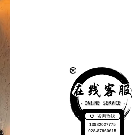
咨询热线
13982027775
028-87960615