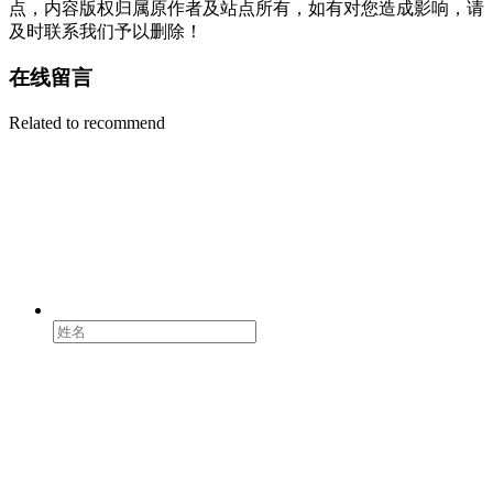
点，内容版权归属原作者及站点所有，如有对您造成影响，请
及时联系我们予以删除！
在线留言
Related to recommend