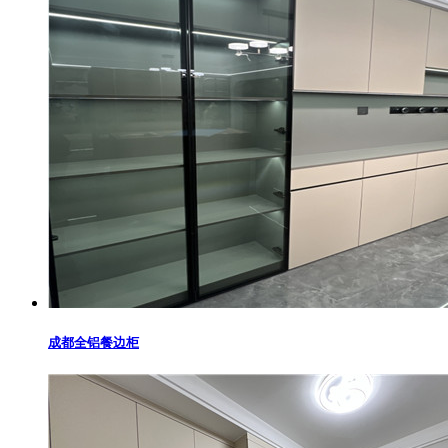
成都全铝餐边柜