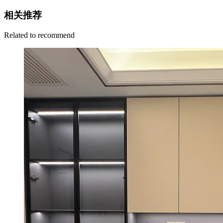
相关推荐
Related to recommend