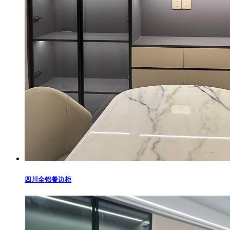
四川全铝餐边柜