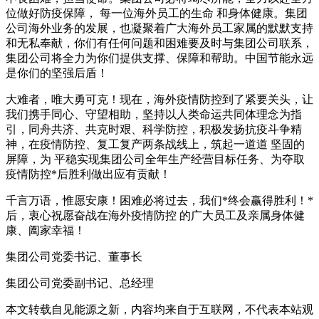
位做好防疫保障， 每一位海外员工的生命 和身体健康。集团
公司海外业务的发展，也凝聚着广大海外员工家属的默默支持
和无私奉献，你们有任何问题和困难要及时与集团公司联系，
集团公司将全力为你们提供支撑、保障和帮助。中国节能永远
是你们的坚强后盾！
大难者，唯大勇可克！现在，海外疫情防控到了紧要关头，让
我们携手同心、守望相助，坚持以人类命运共同体理念为指
引，同舟共济、共克时艰、科学防控，积极发扬抗疫斗争精
神，在疫情防控、复工复产两条战线上，筑起一道道 坚固的
屏障，为 平稳实现集团公司全年生产经营目标任务、为夺取
疫情防控*后胜利做出应有贡献！
千言万语，惟愿安康！困难必将过去，我们*终会赢得胜利！*
后，衷心祝愿奋战在海外疫情防控 的广大员工及亲属身体健
康、阖家幸福！
集团公司党委书记、董事长
集团公司党委副书记、总经理
本文转载自见能源之新，内容均来自于互联网，不代表本站观