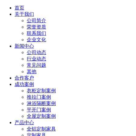
首页
关于我们
公司简介
荣誉资质
联系我们
企业文化
新闻中心
公司动态
行业动态
常见问题
其他
合作客户
成功案例
衣柜定制案例
推拉门案例
淋浴隔断案例
平开门案例
全屋定制案例
产品中心
全铝定制家具
定制家具