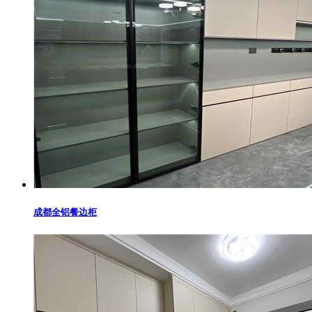
成都全铝餐边柜