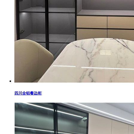
四川全铝餐边柜