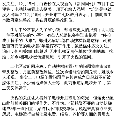
发关注。12月15日，白岩松在央视新闻《新闻周刊》节目中点
评称，电动扶梯看上去挺美，却真心给人添堵，“难道是电钱
没人出吗？”12月16日，郑州市二七区政府表示，目前此事由
市政府牵头整改，将在月底前整改到位。
生活中经常有人为了省小钱，却造成更大的浪费；明明是
一件不难解决的“小事”，有些人总是以各种理由拖着，*终拖
成了棘手的“大事”。郑州火车站4部自动扶梯就是这样，耗资
数百万安装的电梯竟8年发挥不了作用，虽然媒体多次关注、
追问，但相关部门却总以“无主电梯无责任单位”为由搪塞、拖
延，如今4部电梯已锈迹斑斑，引来了央视的追问。
二七区政府回应称，自动扶梯闲置8年的问题将由市政府
牵头整改，月底前整改到位。这次承诺能否如期兑现，难以令
人乐观。 事实上，电梯闲置问题早在其建成之日起就不断被
媒体关注，不少当地媒体人士称，此前报道后电梯开了 ，第
二天又停运了。
央视的关注让人看到了电梯开启投用的曙光，但这更凸显
出此前相关部门的慢作为、不作为。4部耗资不菲的自动扶梯
建成8年一直闲置，始终找不到移交单位，说起来真有点匪夷
所思。电梯运行自然涉及电费、维修、养护等方面的费用支