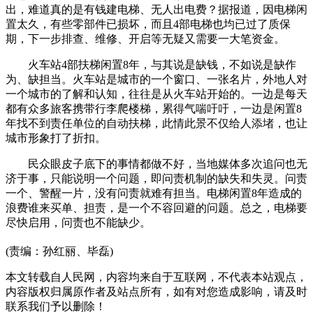
出，难道真的是有钱建电梯、无人出电费？据报道，因电梯闲
置太久，有些零部件已损坏，而且4部电梯也均已过了质保
期，下一步排查、维修、开启等无疑又需要一大笔资金。
火车站4部扶梯闲置8年，与其说是缺钱，不如说是缺作
为、缺担当。火车站是城市的一个窗口、一张名片，外地人对
一个城市的了解和认知，往往是从火车站开始的。一边是每天
都有众多旅客携带行李爬楼梯，累得气喘吁吁，一边是闲置8
年找不到责任单位的自动扶梯，此情此景不仅给人添堵，也让
城市形象打了折扣。
民众眼皮子底下的事情都做不好，当地媒体多次追问也无
济于事，只能说明一个问题，即问责机制的缺失和失灵。问责
一个、警醒一片，没有问责就难有担当。电梯闲置8年造成的
浪费谁来买单、担责，是一个不容回避的问题。总之，电梯要
尽快启用，问责也不能缺少。
(责编：孙红丽、毕磊)
本文转载自人民网，内容均来自于互联网，不代表本站观点，
内容版权归属原作者及站点所有，如有对您造成影响，请及时
联系我们予以删除！