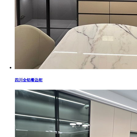
四川全铝餐边柜