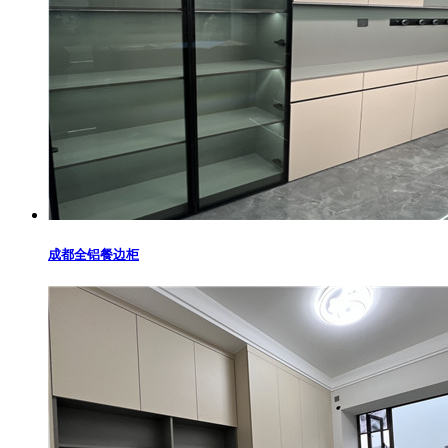
成都全铝餐边柜