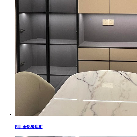
四川全铝餐边柜