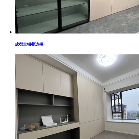
成都全铝餐边柜