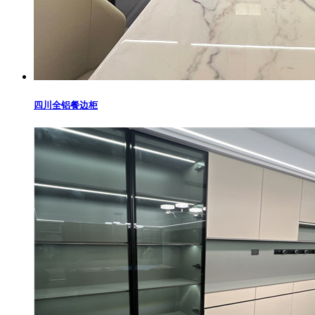
四川全铝餐边柜