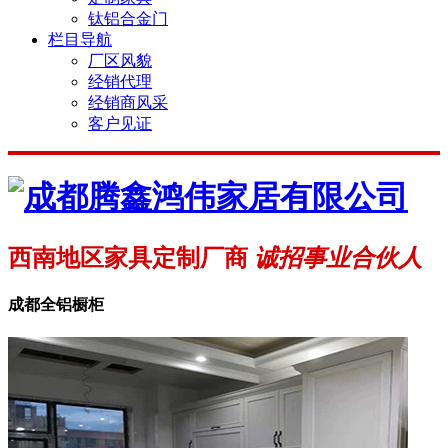
钛铝合金门
栏目导航
厂区风貌
经销代理
经销商风采
客户见证
西南地区家具定制厂商
诚招事业合伙人
成都全铝橱柜