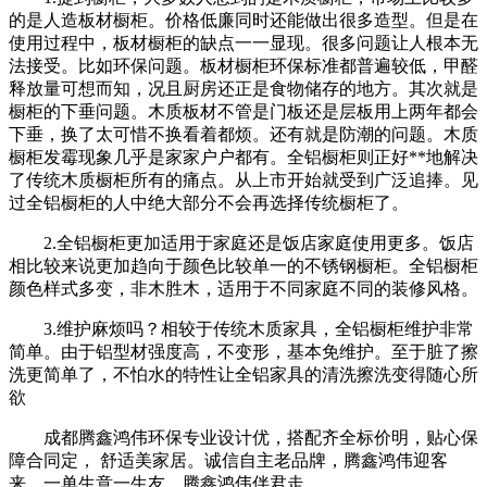
的是人造板材橱柜。价格低廉同时还能做出很多造型。但是在
使用过程中，板材橱柜的缺点一一显现。很多问题让人根本无
法接受。比如环保问题。板材橱柜环保标准都普遍较低，甲醛
释放量可想而知，况且厨房还正是食物储存的地方。其次就是
橱柜的下垂问题。木质板材不管是门板还是层板用上两年都会
下垂，换了太可惜不换看着都烦。还有就是防潮的问题。木质
橱柜发霉现象几乎是家家户户都有。全铝橱柜则正好**地解决
了传统木质橱柜所有的痛点。从上市开始就受到广泛追捧。见
过全铝橱柜的人中绝大部分不会再选择传统橱柜了。
2.全铝橱柜更加适用于家庭还是饭店家庭使用更多。饭店
相比较来说更加趋向于颜色比较单一的不锈钢橱柜。全铝橱柜
颜色样式多变，非木胜木，适用于不同家庭不同的装修风格。
3.维护麻烦吗？相较于传统木质家具，全铝橱柜维护非常
简单。由于铝型材强度高，不变形，基本免维护。至于脏了擦
洗更简单了，不怕水的特性让全铝家具的清洗擦洗变得随心所
欲
成都腾鑫鸿伟环保专业设计优，搭配齐全标价明，贴心保
障合同定， 舒适美家居。诚信自主老品牌，腾鑫鸿伟迎客
来。一单生意一生友，腾鑫鸿伟伴君走。