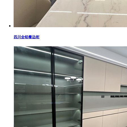
四川全铝餐边柜