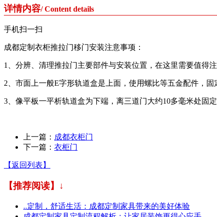
详情内容
/ Content details
手机扫一扫
成都定制衣柜推拉门移门安装注意事项：
1、分辨、清理推拉门主要部件与安装位置，在这里需要值得
2、市面上一般E字形轨道盒是上面，使用螺比等五金配件，固
3、像平板一平析轨道盒为下端，离三道门大约10多毫米处固
上一篇：
成都衣柜门
下一篇：
衣柜门
【返回列表】
【推荐阅读】↓
..定制，舒适生活：成都定制家具带来的美好体验
成都定制家具定制流程解析：让家居装饰更得心应手