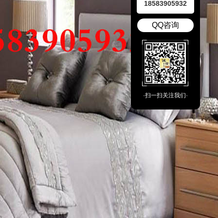
18583905932
QQ咨询
·扫一扫关注我们·