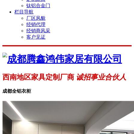
钛铝合金门
栏目导航
厂区风貌
经销代理
经销商风采
客户见证
西南地区家具定制厂商
诚招事业合伙人
成都全铝衣柜