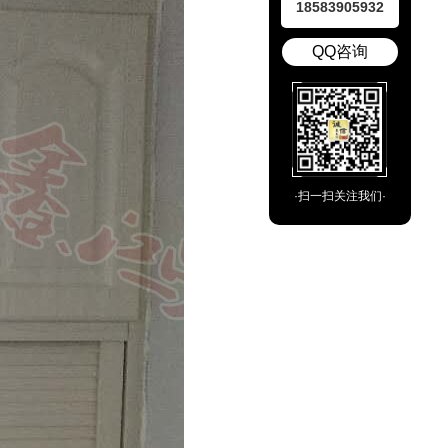
18583905932
QQ咨询
·扫一扫关注我们·